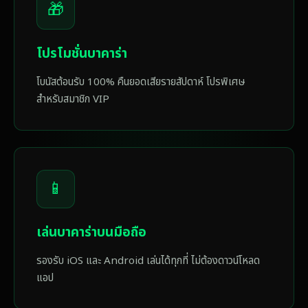
🎁
โปรโมชั่นบาคาร่า
โบนัสต้อนรับ 100% คืนยอดเสียรายสัปดาห์ โปรพิเศษ
สำหรับสมาชิก VIP
📱
เล่นบาคาร่าบนมือถือ
รองรับ iOS และ Android เล่นได้ทุกที่ ไม่ต้องดาวน์โหลด
แอป