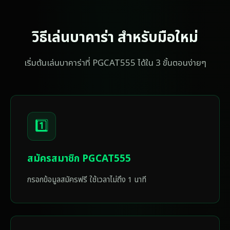
วิธีเล่นบาคาร่า สำหรับมือใหม่
เริ่มต้นเล่นบาคาร่าที่ PGCAT555 ได้ใน 3 ขั้นตอนง่ายๆ
1️⃣
สมัครสมาชิก PGCAT555
กรอกข้อมูลสมัครฟรี ใช้เวลาไม่ถึง 1 นาที