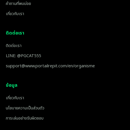
คำถามที่พบบ่อย
เกี่ยวกับเรา
ติดต่อเรา
ติดต่อเรา
LINE: @PGCAT555
support@www.portailrepit.com
/en/organisme
ข้อมูล
เกี่ยวกับเรา
นโยบายความเป็นส่วนตัว
การเล่นอย่างรับผิดชอบ