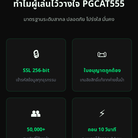
ทำไมผู้เล่นไว้วางใจ PGCAT555
มาตรฐานระดับสากล ปลอดภัย โปร่งใส มั่นคง
🔒
📜
SSL 256-bit
ใบอนุญาตถูกต้อง
เข้ารหัสข้อมูลทุกธุรกรรม
เกมลิขสิทธิ์แท้จากค่ายชั้นนำ
👥
⚡
50,000+
ถอน 10 วินาที