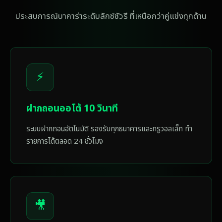
ประสบการณ์บาคาร่าระดับลักซ์ชัวรี ที่เหนือกว่าคู่แข่งทุกด้าน
⚡
ฝากถอนออโต้ 10 วินาที
ระบบฝากถอนอัตโนมัติ รองรับทุกธนาคารและทรูวอลเล็ท ทำ
รายการได้ตลอด 24 ชั่วโมง
🎥