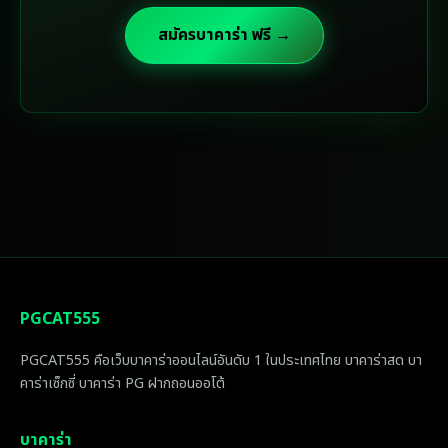
สมัครบาคาร่า ฟรี →
PGCAT555
PGCAT555 คือเว็บบาคาร่าออนไลน์อันดับ 1 ในประเทศไทย บาคาร่าสด บา
คาร่าเซ็กซี่ บาคาร่า PG ฝากถอนออโต้
บาคาร่า