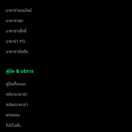
บาคาร่าออนไลน์
บาคาร่าสด
บาคาร่าเซ็กซี่
บาคาร่า PG
บาคาร่ามือถือ
คู่มือ & บริการ
คู่มือทั้งหมด
กติกาบาคาร่า
สมัครบาคาร่า
ฝากถอน
โปรโมชั่น