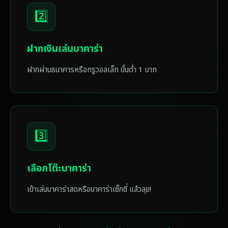
2️⃣
ฝากเงินเล่นบาคาร่า
ฝากผ่านธนาคารหรือทรูวอลเล็ท ขั้นต่ำ 1 บาท
3️⃣
เลือกโต๊ะบาคาร่า
เข้าเล่นบาคาร่าสดหรือบาคาร่าเซ็กซี่ แล้วลุย!