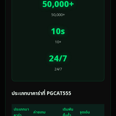
50,000+
50,000+
10s
10+
24/7
24/7
ประเภทบาคาร่าที่ PGCAT555
ประเภทบา
เดิมพัน
ค่ายเกม
จุดเด่น
คาร่า
ขั้นต่ำ