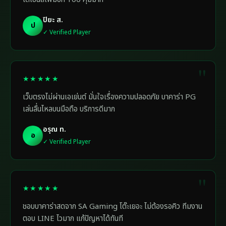
ปิยะ ส.
ป
✓ Verified Player
★★★★★
เว็บตรงไม่ผ่านเอเย่นต์ มั่นใจเรื่องความปลอดภัย บาคาร่า PG
เล่นลื่นไหลบนมือถือ บริการดีมาก
อรุณ ท.
อ
✓ Verified Player
★★★★★
ชอบบาคาร่าสดจาก SA Gaming โต๊ะเยอะ ไม่ต้องรอคิว ทีมงาน
ตอบ LINE ไวมาก แก้ปัญหาได้ทันที